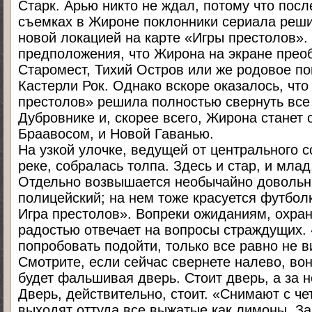
Старк. Арью никто не ждал, потому что пос
съемках в Жироне поклонники сериала решил
новой локацией на карте «Игры престолов».
предположения, что Жирона на экране прео
Старомест, Тихий Остров или же родовое п
Кастерли Рок. Однако вскоре оказалось, чт
престолов» решила полностью свернуть все
Дубровнике и, скорее всего, Жирона станет
Браавосом, и Новой Гаванью.
На узкой улочке, ведущей от центрального 
реке, собралась толпа. Здесь и стар, и млад
Отдельно возвышается необычайно довольн
полицейский; на нем тоже красуется футбол
Игра престолов». Вопреки ожиданиям, охран
радостью отвечает на вопросы страждущих.
попробовать подойти, только все равно не в
Смотрите, если сейчас свернете налево, вон
будет фальшивая дверь. Стоит дверь, а за н
Дверь, действительно, стоит. «Снимают с че
выходят оттуда все выжатые как лимоны. З