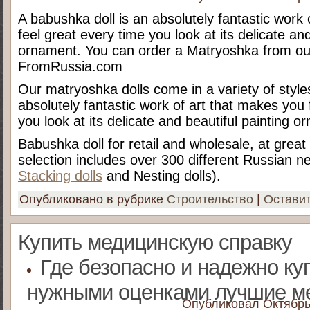
A babushka doll is an absolutely fantastic work
feel great every time you look at its delicate and
ornament. You can order a Matryoshka from our
FromRussia.com
Our matryoshka dolls come in a variety of styles
absolutely fantastic work of art that makes you 
you look at its delicate and beautiful painting o
Babushka doll for retail and wholesale, at great 
selection includes over 300 different Russian nes
Stacking dolls
and Nesting dolls).
Опубликовано в рубрике
Строительство
|
Остави
Купить медицинскую справку
Где безопасно и надежно ку
нужными оценками лучшие м
Опубликовал
Октябрь