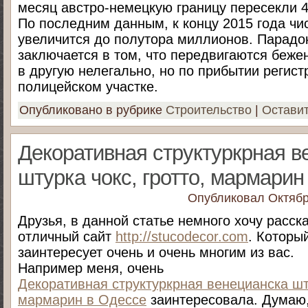
месяц австро-немецкую границу пересекли 4
По последним данным, к концу 2015 года ч
увеличится до полутора миллионов. Парадо
заключается в том, что передвигаются беже
в другую нелегально, но по прибытии регист
полицейском участке.
Опубликовано в рубрике
Строительство
|
Остави
Декоративная структуркрная в
штурка чокс, гротто, мармарин
Опубликовал
Октябр
Друзья, в данной статье немного хочу расск
отличный сайт
http://stucodecor.com
. Которы
заинтересует очень и очень многим из вас.
Например меня, очень
Декоративная структуркрная венецианска шту
мармарин в Одессе
заинтересовала. Думаю,