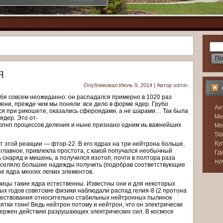
я
Опубликовал
Июль 9, 2014
|
Автор
admin
бя совсем неожиданно: он распадался примерно в 1020 раз
ени, прежде чем мы поняли: все дело в форме ядер. Грубо
Ан
ся при рикошете, оказались сфероидами, а не шарами… Так была
Ме
ядер. Это от-
опнп процессов деления и ныне признано одним иь важнейших
Ме
Sta
Ку
 этой реакции — фтор-22. В его ядрах на три нейтрона больше,
 главное, привлекла простота, с какой попучался необычный
Гд
 снаряд и мишень, а получился изотоп, почти в полтора раза
ну
вселяло большие надежды получить (подобрав соответствующие
 ядра многих легких элементов.
ицы такие ядра естественны. Известны они и для некоторых
ых годов советские физики наблюдали распад гелия-8 (2 протона
уществования относительно стабильных нейтронных пылинок
сятки тонн! Ведь нейтрон потому и нейтрон, что он электрически
вержен действию разрушающих электрических сил. В космосе