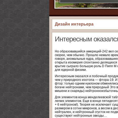
Дизайн интерьера
Интересным оказалс
Но образовавшийся америций-242 вел се
скорее, чем обычно. Прошло немало врем
говоря, аномальные ядра, образовавшие
открыта изомерия спонтанно делящихся 
крытие сыграло большую роль D Пипп М 
для ядерной физики.
Интересным оказался и побочный продукт
чем у природного изотопа — фтора-19. И
фтор: только одним нуклоном обменялись
богаче нейтронами, чем природный Это 
мишени и снаряды) нейтронноизбыточные
Для элементов конца менделеевской табл
легких элементов. Еще в конце пятидесят
+ 6 нейтронов!). Теория не исключает с
размером в сотни микронов, а весом в де
нейтрален, и нейтронный сгусток не под
существуют нейтронные звезды…