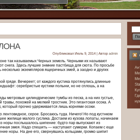
ЛОНА
Опубликовал
Июль 9, 2014
|
Автор
admin
йоне так называемых Черных земель. Черными их называют
от снега. Здесь лучшие знмние пастбища для скота. По просьбе
Ан
ь несколько экземпляров ящеричных змей, а заодно и других
Ме
Ме
ой гряде. Вечереет; от каждого кустика протянулись длинные
Sta
ндшафт: серебристые кустики полыни, но не сплошь, а на
Ку
Гд
яды метровые цилиндрические тумбы из песка, а на них густые,
ну
й травы, похожей на мелкий тростник. Это гигантская осока. А
к, который прочно удерживается лишь корнями осоки.
о лентовидное, серое. Бросаюсь туда. Ничего! Но под кустнком
шее жилище малого суслика. Достаем из кузова лопаты, начинаем
е из норы послышалось шипение: будто пар выпускают из
ичная змея. Надо спешить — наступают сумерки. Копаем с еще
ние норы. На дне его, свернувшись кольцами, громко шипит