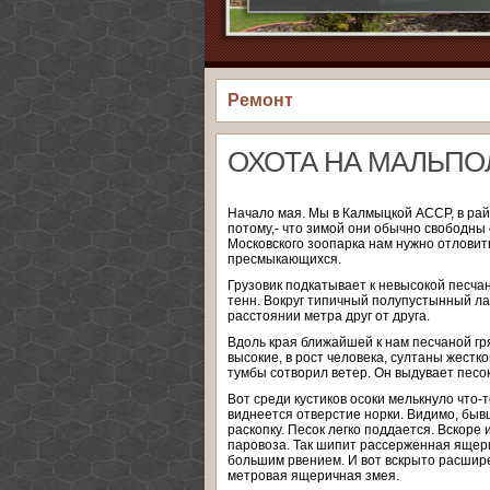
Ремонт
ОХОТА НА МАЛЬПО
Начало мая. Мы в Калмыцкой АССР, в ра
потому,- что зимой они обычно свободны 
Московского зоопарка нам нужно отловит
пресмыкающихся.
Грузовик подкатывает к невысокой песчан
тенн. Вокруг типичный полупустынный ла
расстоянии метра друг от друга.
Вдоль края ближайшей к нам песчаной гр
высокие, в рост человека, султаны жестко
тумбы сотворил ветер. Он выдувает песо
Вот среди кустиков осоки мелькнуло что-т
виднеется отверстие норки. Видимо, быв
раскопку. Песок легко поддается. Вскор
паровоза. Так шипит рассерженная ящер
большим рвением. И вот вскрыто расшире
метровая ящеричная змея.