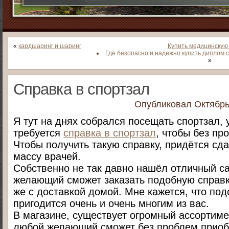
«
кардшаринг и шаринг
Купить медицинскую
Где безопасно и надежно купить диплом 
»
Справка в спортзал
Опубликовал
Октябрь
Я тут на днях собрался посещать спортзал, 
требуется
справка в спортзал
, чтобы без пр
Чтобы получить такую справку, придётся сд
массу врачей.
Собственно не так давно нашёл отличный са
желающий сможет заказать подобную справку
же с доставкой домой. Мне кажется, что по
пригодится очень и очень многим из вас.
В магазине, существует огромный ассортиме
любой желающий сможет без проблем приоб